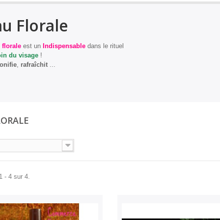
u Florale
 florale
est un
Indispensable
dans le rituel
in du visage
!
onifie
,
rafraîchit
...
LORALE
 - 4 sur 4.