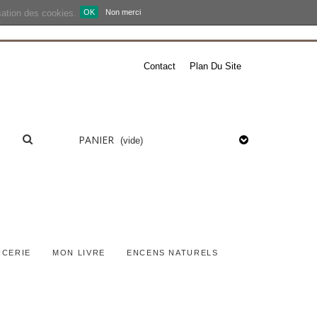
isation des cookies.
OK
Non merci
Contact
Plan Du Site
PANIER
(vide)
ICERIE
MON LIVRE
ENCENS NATURELS