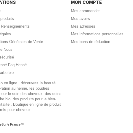
ATIONS
MON COMPTE
s
Mes commandes
produits
Mes avoirs
 : Renseignements
Mes adresses
légales
Mes informations personnelles
tions Générales de Vente
Mes bons de réduction
de Nous
sécurisé
enné Faq Henné
arbe bio
o en ligne : découvrez la beauté
loration au henné, les poudres
pour le soin des cheveux, des soins
rbe bio, des produits pour le bien-
vitalité . Boutique en ligne de produit
urels pour cheveux
JeSurfe France™