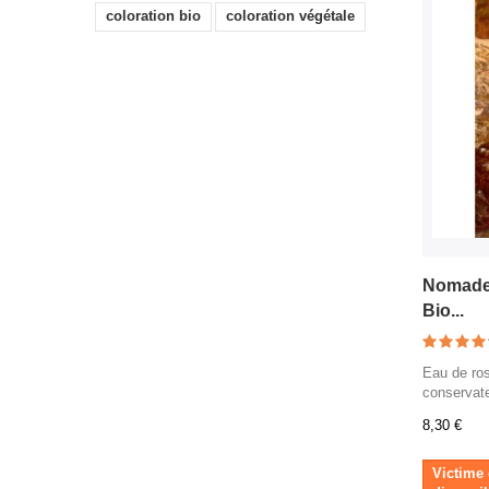
coloration bio
coloration végétale
Nomade 
Bio...
Eau de ros
conservate
8,30 €
Victime 