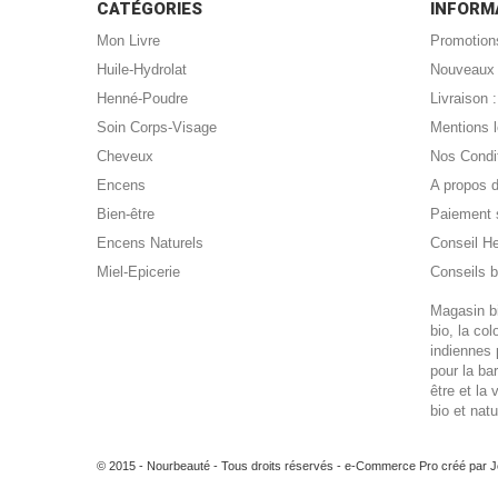
CATÉGORIES
INFORM
Mon Livre
Promotion
Huile-Hydrolat
Nouveaux 
Henné-Poudre
Livraison
Soin Corps-Visage
Mentions 
Cheveux
Nos Condi
Encens
A propos 
Bien-être
Paiement 
Encens Naturels
Conseil H
Miel-Epicerie
Conseils b
Magasin bi
bio, la co
indiennes 
pour la ba
être et la 
bio et nat
© 2015 - Nourbeauté - Tous droits réservés -
e-Commerce Pro créé par 