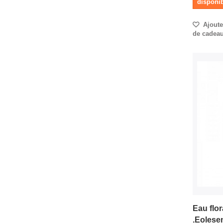
disponib
Ajouter
de cadea
Eau flor
.Eolese