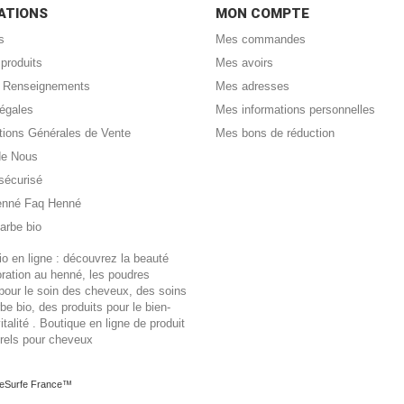
ATIONS
MON COMPTE
s
Mes commandes
produits
Mes avoirs
 : Renseignements
Mes adresses
légales
Mes informations personnelles
tions Générales de Vente
Mes bons de réduction
de Nous
sécurisé
enné Faq Henné
arbe bio
o en ligne : découvrez la beauté
loration au henné, les poudres
pour le soin des cheveux, des soins
rbe bio, des produits pour le bien-
vitalité . Boutique en ligne de produit
urels pour cheveux
JeSurfe France™