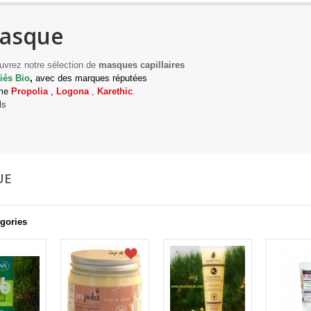
asque
vrez notre sélection de
masques capillaires
fiés Bio
,
avec des marques réputées
me
Propolia
,
Logona
,
Karethic
.
ls
UE
gories