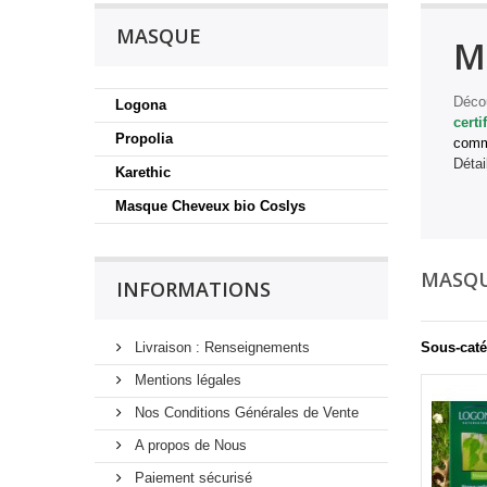
MASQUE
M
Décou
Logona
certi
Propolia
com
Détai
Karethic
Masque Cheveux bio Coslys
MASQ
INFORMATIONS
Livraison : Renseignements
Sous-caté
Mentions légales
Nos Conditions Générales de Vente
A propos de Nous
Paiement sécurisé