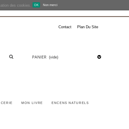
isation des cookies.
OK
Non merci
Contact
Plan Du Site
PANIER
(vide)
ICERIE
MON LIVRE
ENCENS NATURELS