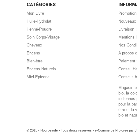
CATÉGORIES
INFORM
Mon Livre
Promotion
Huile-Hydrolat
Nouveaux 
Henné-Poudre
Livraison
Soin Corps-Visage
Mentions 
Cheveux
Nos Condi
Encens
A propos 
Bien-être
Paiement 
Encens Naturels
Conseil H
Miel-Epicerie
Conseils b
Magasin bi
bio, la co
indiennes 
pour la ba
être et la 
bio et nat
© 2015 - Nourbeauté - Tous droits réservés -
e-Commerce Pro créé par 