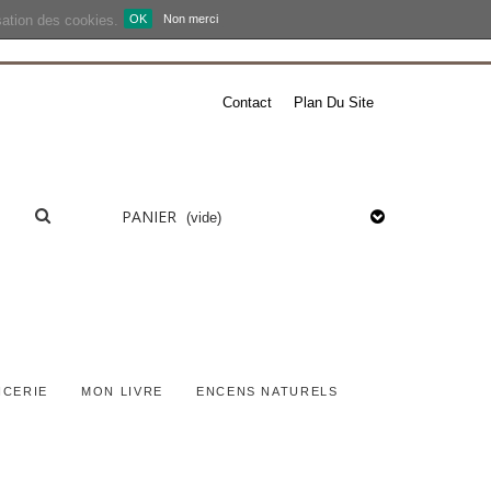
isation des cookies.
OK
Non merci
Contact
Plan Du Site
PANIER
(vide)
ICERIE
MON LIVRE
ENCENS NATURELS