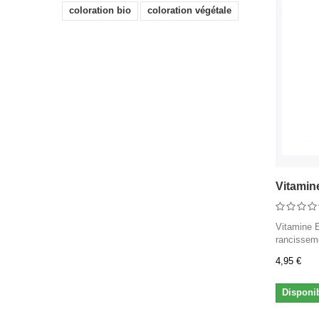
coloration bio
coloration végétale
Vitamine
Vitamine E
rancisseme
4,95 €
Disponi