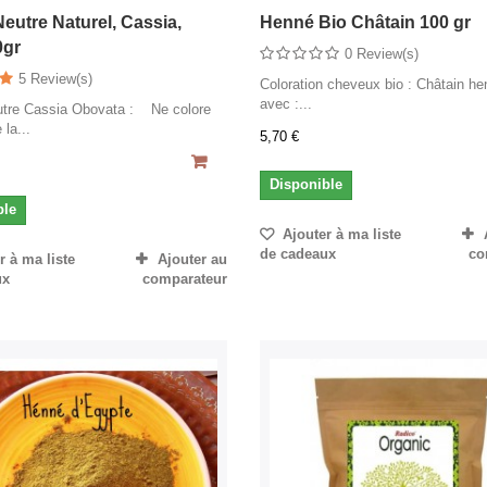
eutre Naturel, Cassia,
Henné Bio Châtain 100 gr
0gr
0 Review(s)
5 Review(s)
Coloration cheveux bio : Châtain he
avec :...
tre Cassia Obovata : Ne colore
la...
5,70 €
Disponible
ble
Ajouter à ma liste
de cadeaux
co
 à ma liste
Ajouter au
ux
comparateur