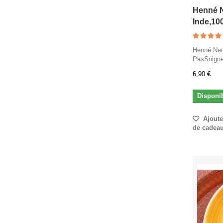
Henné N
Inde,10
Henné Neu
PasSoigne 
6,90 €
Disponi
Ajouter
de cadea