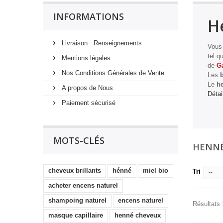
INFORMATIONS
H
Livraison : Renseignements
Vous
tel q
Mentions légales
de
G
Nos Conditions Générales de Vente
Les
b
Le
h
A propos de Nous
Détai
Paiement sécurisé
MOTS-CLÉS
HENN
cheveux brillants
hénné
miel bio
Tri
--
acheter encens naturel
shampoing naturel
encens naturel
Résultats 
masque capillaire
henné cheveux