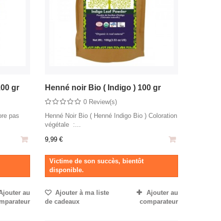
100 gr
Henné noir Bio ( Indigo ) 100 gr
0 Review(s)
ore pas
Henné Noir Bio ( Henné Indigo Bio ) Coloration
végétale :...
9,99 €
Victime de son succès, bientôt
disponible.
Ajouter au
Ajouter à ma liste
Ajouter au
mparateur
de cadeaux
comparateur