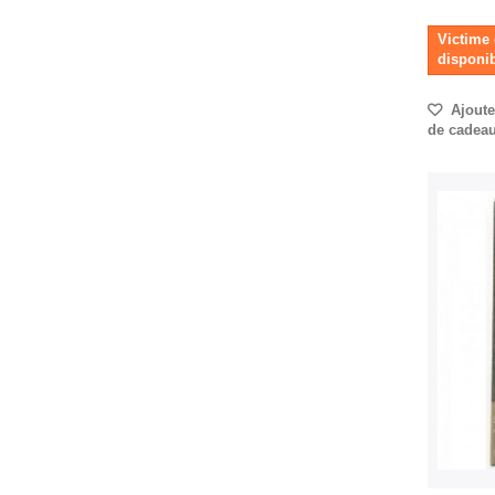
Victime 
disponib
Ajouter
de cadea