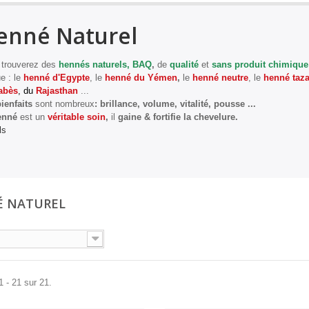
enné Naturel
 trouverez des
hennés naturels, BAQ
,
de
qualité
et
sans produit chimique
ue :
le
henné d'Egypte
, le
henné du Yémen
,
le
henné neutre
, le
henné taza
abès
, du
Rajasthan
...
ienfaits
sont nombreux
: brillance, volume, vitalité, pousse ...
enné
est un
véritable soin
,
il
gaine & fortifie la chevelure.
ls
É NATUREL
1 - 21 sur 21.