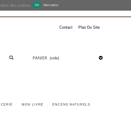
isation des cookies.
OK
Non merci
Contact
Plan Du Site
PANIER
(vide)
ICERIE
MON LIVRE
ENCENS NATURELS