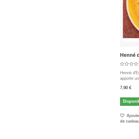
Henné d
Henné d'E
apporte un
7,90 €
Disponi
Ajouter
de cadea