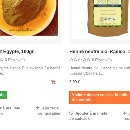
' Egypte, 100gr
Henné neutre bio. Radico, 
0 Review(s)
0 Review(s)
gypte Henné Pur lawsonia Ce henné
Henné Neutre bio: Henné qui ne col
e...
(Cassia Obovata )...
9,90 €
ble
Victime de son succès, bientôt
disponible.
 à ma liste
Ajouter au
ux
comparateur
Ajouter à ma liste
de cadeaux
co