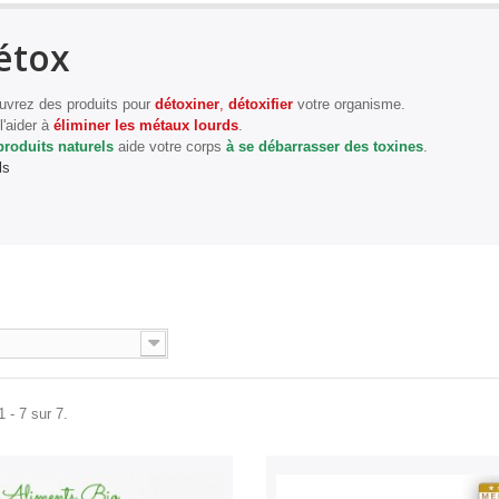
étox
vrez des produits pour
détoxiner
,
détoxifier
votre organisme.
l'aider à
éliminer les métaux lourds
.
produits naturels
aide votre corps
à se débarrasser des toxines
.
ls
X
 - 7 sur 7.