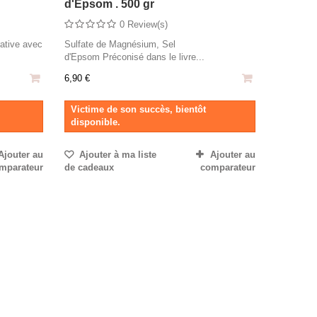
d'Epsom . 500 gr
0 Review(s)
rative avec
Sulfate de Magnésium, Sel
d'Epsom Préconisé dans le livre...
6,90 €
Victime de son succès, bientôt
disponible.
Ajouter au
Ajouter à ma liste
Ajouter au
mparateur
de cadeaux
comparateur