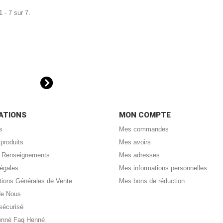
 - 7 sur 7.
ATIONS
MON COMPTE
s
Mes commandes
produits
Mes avoirs
 : Renseignements
Mes adresses
légales
Mes informations personnelles
tions Générales de Vente
Mes bons de réduction
de Nous
sécurisé
enné Faq Henné