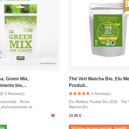
a, Green Mix,
Thé Vert Matcha Bio, Elu Me
ments bio,...
Produit...
0 Review(s)
5 Review(s)
ritionnelle : Riche
Elu Meilleur Produit Bio 2016 : Thé 
 phytonutriments et...
Matcha Bio...
10,90 €
ble
Victime de son succès, bientôt