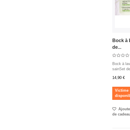
Bock à 
de...
Bock à lav
sainSet de
14,90 €
Victime 
disponib
Ajouter
de cadea