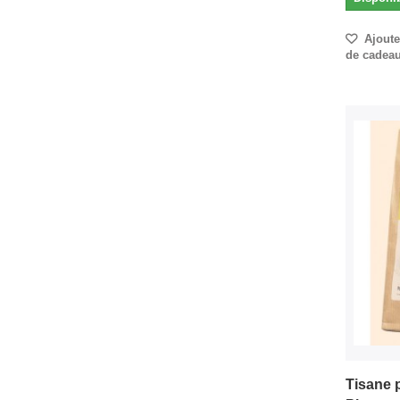
Ajouter
de cadea
Tisane p