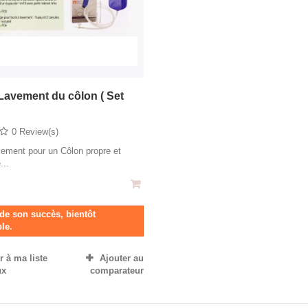
Lavement du côlon ( Set
0 Review(s)
ement pour un Côlon propre et
...
de son succès, bientôt
le.
 à ma liste
Ajouter au
ux
comparateur