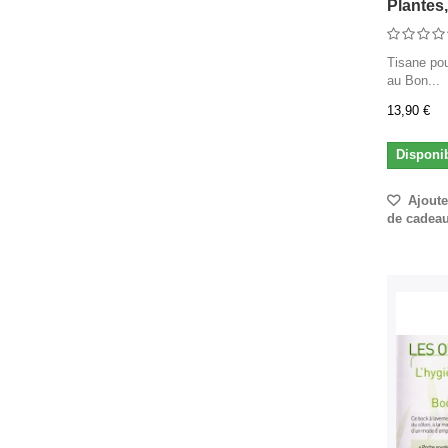
Plantes,.
Tisane pou
au Bon...
13,90 €
Disponi
Ajouter
de cadea