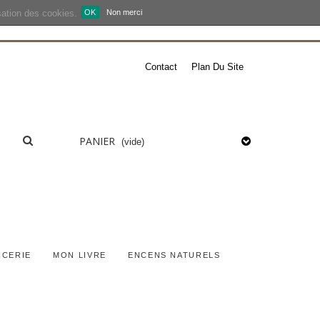
isation des cookies.
OK
Non merci
Contact
Plan Du Site
PANIER
(vide)
ICERIE
MON LIVRE
ENCENS NATURELS