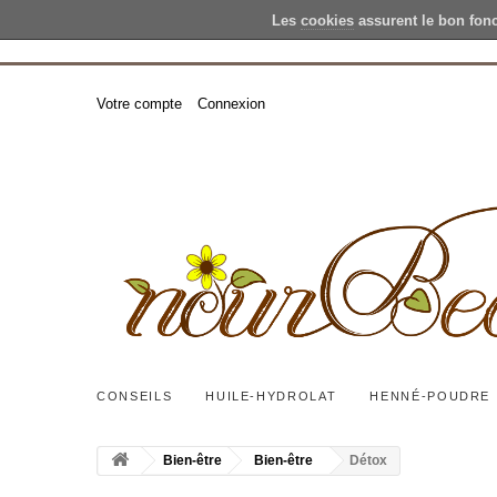
Les
cookies
assurent le bon fon
Votre compte
Connexion
CONSEILS
HUILE-HYDROLAT
HENNÉ-POUDRE
Bien-être
Bien-être
Détox