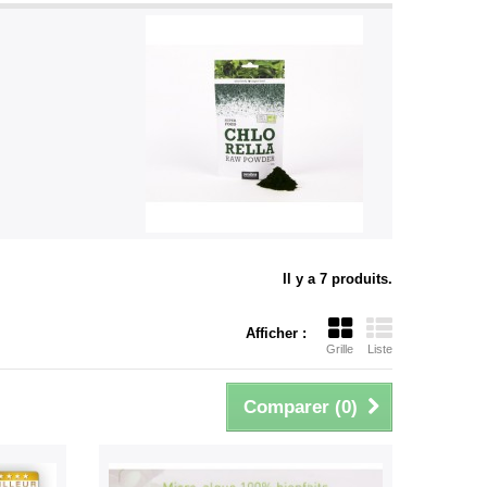
Il y a 7 produits.
Afficher :
Grille
Liste
Comparer (
0
)