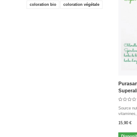
coloration bio
coloration végétale
Purasan
Superali
Source nut
vitamines,
15,90 €
Disponi