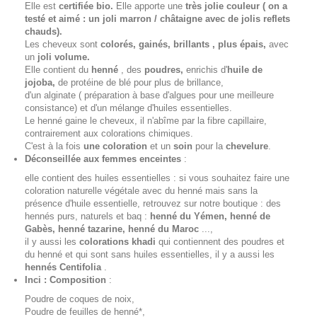
Elle est
certifiée bio.
Elle apporte une
très jolie couleur ( on a
testé et aimé : un joli marron / châtaigne avec de jolis reflets
chauds).
Les cheveux sont
colorés, gainés, brillants , plus épais,
avec
un
joli volume.
Elle contient du
henné
, des
poudres,
enrichis d'
huile de
jojoba,
de protéine de blé pour plus de brillance,
d'un alginate ( préparation à base d'algues pour une meilleure
consistance) et d'un mélange d'huiles essentielles.
Le henné gaine le cheveux, il n'abîme par la fibre capillaire,
contrairement aux colorations chimiques.
C'est à la fois
une coloration
et un
soin
pour la
chevelure
.
Déconseillée aux femmes enceintes
:
elle contient des huiles essentielles : si vous souhaitez faire une
coloration naturelle végétale avec du henné mais sans la
présence d'huile essentielle, retrouvez sur notre boutique : des
hennés purs, naturels et baq :
henné du Yémen, henné de
Gabès, henné tazarine, henné du Maroc
...,
il y aussi les
colorations khadi
qui contiennent des poudres et
du henné et qui sont sans huiles essentielles, il y a aussi les
hennés Centifolia
.
Inci : Composition
:
Poudre de coques de noix,
Poudre de feuilles de henné*,