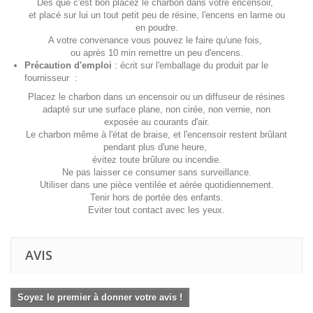
Dès que c'est bon placez le charbon dans votre encensoir,
et placé sur lui un tout petit peu de résine, l'encens en larme ou
en poudre.
A votre convenance vous pouvez le faire qu'une fois,
ou après 10 min remettre un peu d'encens.
Précaution d'emploi
: écrit sur l'emballage du produit par le
fournisseur :
Placez le charbon dans un encensoir ou un diffuseur de résines
adapté sur une surface plane, non cirée, non vernie, non
exposée au courants d'air.
Le charbon même à l'état de braise, et l'encensoir restent brûlant
pendant plus d'une heure,
évitez toute brûlure ou incendie.
Ne pas laisser ce consumer sans surveillance.
Utiliser dans une pièce ventilée et aérée quotidiennement.
Tenir hors de portée des enfants.
Eviter tout contact avec les yeux.
AVIS
Soyez le premier à donner votre avis !