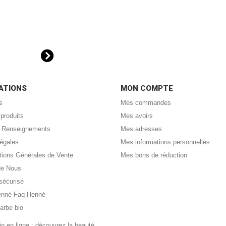
ATIONS
MON COMPTE
s
Mes commandes
produits
Mes avoirs
 : Renseignements
Mes adresses
légales
Mes informations personnelles
tions Générales de Vente
Mes bons de réduction
de Nous
sécurisé
enné Faq Henné
arbe bio
o en ligne : découvrez la beauté