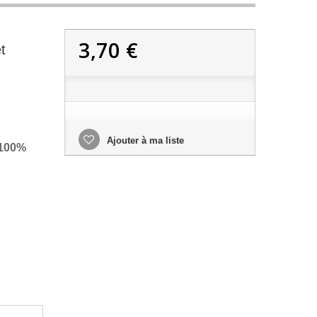
3,70 €
t
Ajouter à ma liste
 100%