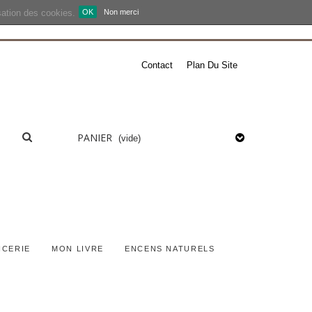
isation des cookies.
OK
Non merci
Contact
Plan Du Site
PANIER
(vide)
ICERIE
MON LIVRE
ENCENS NATURELS