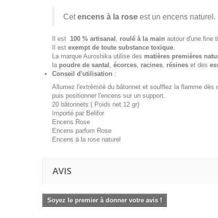
Cet
encens à la rose
est un encens naturel.
Il est
100 % artisanal
,
roulé à la main
autour d'une fine 
Il est
exempt de toute substance toxique
.
La marque Auroshika utilise des
matières premières natu
la
poudre de santal
,
écorces
,
racines
,
résines
et des
es
Conseil d'utilisation
:
Allumez l'extrêmité du bâtonnet et soufflez la flamme dès 
puis positionner l'encens sur un support.
20 bâtonnets ( Poids net 12 gr)
Importé par Belifor
Encens Rose
Encens parfum Rose
Encens à la rose naturel
AVIS
Soyez le premier à donner votre avis !