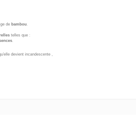
tige de
bambou
.
relles
telles que :
sences
.
qu'elle devient incandescente ,