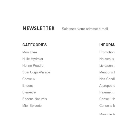
NEWSLETTER
CATÉGORIES
INFORM
Mon Livre
Promotion
Huile-Hydrolat
Nouveaux 
Henné-Poudre
Livraison
Soin Corps-Visage
Mentions 
Cheveux
Nos Condi
Encens
A propos 
Bien-être
Paiement 
Encens Naturels
Conseil H
Miel-Epicerie
Conseils b
Magasin bi