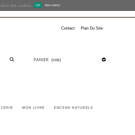
isation des cookies.
OK
Non merci
Contact
Plan Du Site
PANIER
(vide)
ICERIE
MON LIVRE
ENCENS NATURELS