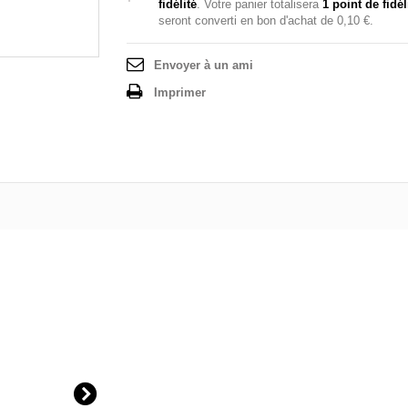
fidélité
. Votre panier totalisera
1
point de fidél
seront converti en bon d'achat de
0,10 €
.
Envoyer à un ami
Imprimer