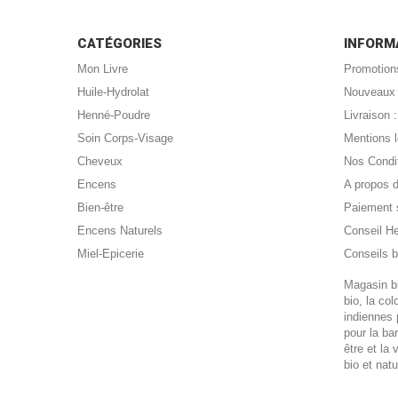
CATÉGORIES
INFORM
Mon Livre
Promotion
Huile-Hydrolat
Nouveaux 
Henné-Poudre
Livraison
Soin Corps-Visage
Mentions 
Cheveux
Nos Condi
Encens
A propos 
Bien-être
Paiement 
Encens Naturels
Conseil H
Miel-Epicerie
Conseils b
Magasin bi
bio, la co
indiennes 
pour la ba
être et la 
bio et nat