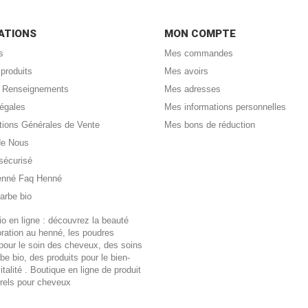
ATIONS
MON COMPTE
s
Mes commandes
produits
Mes avoirs
 : Renseignements
Mes adresses
légales
Mes informations personnelles
tions Générales de Vente
Mes bons de réduction
de Nous
sécurisé
enné Faq Henné
arbe bio
o en ligne : découvrez la beauté
loration au henné, les poudres
pour le soin des cheveux, des soins
rbe bio, des produits pour le bien-
vitalité . Boutique en ligne de produit
urels pour cheveux