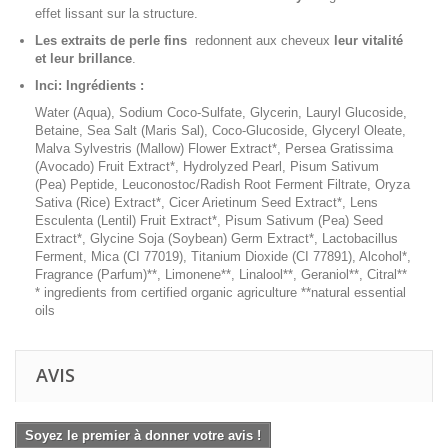
effet lissant sur la structure.
Les extraits de perle fins
redonnent aux cheveux
leur vitalité
et leur brillance
.
Inci: Ingrédients :
Water (Aqua), Sodium Coco-Sulfate, Glycerin, Lauryl Glucoside,
Betaine, Sea Salt (Maris Sal), Coco-Glucoside, Glyceryl Oleate,
Malva Sylvestris (Mallow) Flower Extract*, Persea Gratissima
(Avocado) Fruit Extract*, Hydrolyzed Pearl, Pisum Sativum
(Pea) Peptide, Leuconostoc/Radish Root Ferment Filtrate, Oryza
Sativa (Rice) Extract*, Cicer Arietinum Seed Extract*, Lens
Esculenta (Lentil) Fruit Extract*, Pisum Sativum (Pea) Seed
Extract*, Glycine Soja (Soybean) Germ Extract*, Lactobacillus
Ferment, Mica (CI 77019), Titanium Dioxide (CI 77891), Alcohol*,
Fragrance (Parfum)**, Limonene**, Linalool**, Geraniol**, Citral**
* ingredients from certified organic agriculture **natural essential
oils
AVIS
Soyez le premier à donner votre avis !