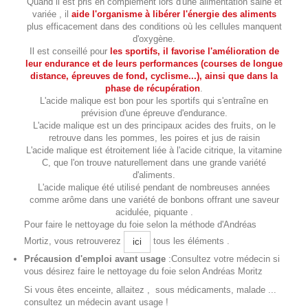
Quand il est pris en complément lors d'une alimentation saine et
variée , il
aide l'organisme à libérer l'énergie des aliments
plus efficacement dans des conditions où les cellules manquent
d'oxygène.
Il est conseillé pour
les sportifs, il favorise l'amélioration de
leur endurance et de leurs performances (courses de longue
distance, épreuves de fond, cyclisme...), ainsi que dans la
phase de récupération
.
L'acide malique est bon pour les sportifs qui s'entraîne en
prévision d'une épreuve d'endurance.
L'acide malique est un des principaux acides des fruits, on le
retrouve dans les pommes, les poires et jus de raisin
L'acide malique est étroitement liée à l'acide citrique, la vitamine
C, que l'on trouve naturellement dans une grande variété
d'aliments.
L'acide malique été utilisé pendant de nombreuses années
comme arôme dans une variété de bonbons offrant une saveur
acidulée, piquante .
Pour faire le nettoyage du foie selon la méthode d'Andréas
Mortiz, vous retrouverez
tous les éléments .
ici
Précausion d'emploi avant usage
:Consultez votre médecin si
vous désirez faire le nettoyage du foie selon Andréas Moritz
Si vous êtes enceinte, allaitez , sous médicaments, malade ...
consultez un médecin avant usage !