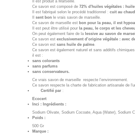
Il est produit à Marseille.
Ce savon est composé de
72% d'huiles végétales : huile
Il est fabriqué selon le procédé traditionnel :
cuit au chaud
Il
sent bon
le vrais savon de marseille.
Ce savon de marseille est
bon pour la peau, il est hypoa
Il est peut être utilisé pour
la peau, le corps et les cheve
On peut également faire de la
lessive au savon de marsei
Ce savon est
exclusivement d’origine végétale : avec de
Ce savon est
sans huile de palme
.
Ce savon est également naturel et sans additifs chimique
il est :
sans colorants
sans parfums
sans conservateurs.
Ce vrais savon de marseille respecte l’environnement.
Ce savon respecte la charte de fabrication artisanale de l'
Certifié par
:
Ecocert
Inci : Ingrédients :
Sodium Olivate, Sodium Cocoate, Aqua (Water), Sodium C
Poids :
500 Gr
Marque :