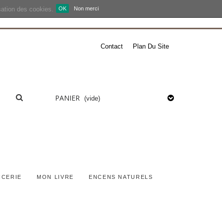
isation des cookies.
OK
Non merci
Contact
Plan Du Site
PANIER
(vide)
ICERIE
MON LIVRE
ENCENS NATURELS