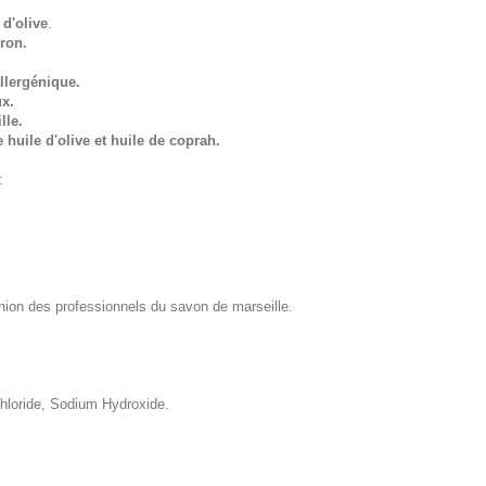
 d'olive
.
ron.
llergénique.
ux.
lle.
 huile d'olive et huile de coprah.
s:
union des professionnels du savon de marseille.
hloride, Sodium Hydroxide.