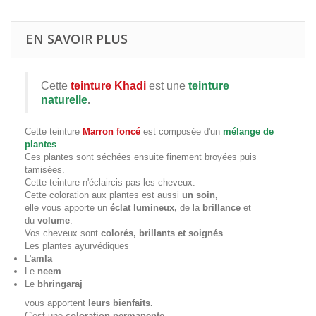
EN SAVOIR PLUS
Cette
teinture Khadi
est une
teinture
naturelle
.
Cette teinture
Marron
foncé
est composée d'un
mélange de
plantes
.
Ces plantes sont séchées ensuite finement broyées puis
tamisées.
Cette teinture n'éclaircis pas les cheveux.
Cette coloration aux plantes est aussi
un soin
,
elle vous apporte un
éclat lumineux,
de la
brillance
et
du
volume
.
Vos cheveux sont
colorés, brillants et soignés
.
Les plantes ayurvédiques
L'
amla
Le
neem
Le
bhringaraj
vous apportent
leurs bienfaits.
C'est une
coloration permanente
,