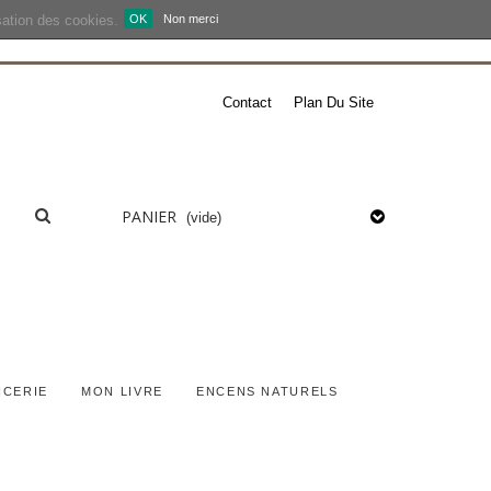
isation des cookies.
OK
Non merci
Contact
Plan Du Site
PANIER
(vide)
ICERIE
MON LIVRE
ENCENS NATURELS