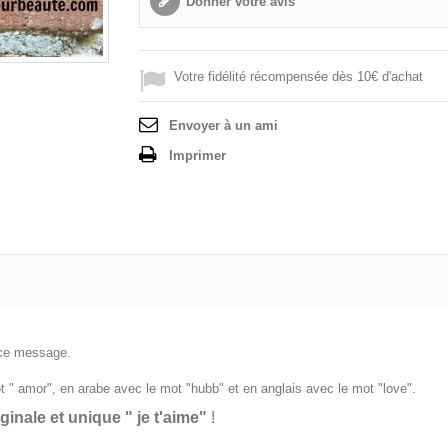
Donner votre avis
Votre fidélité récompensée dès 10€ d'achat
Envoyer à un ami
Imprimer
 ce message.
t " amor", en arabe avec le mot "hubb" et en anglais avec le mot "love".
inale et unique " je t'aime"
!