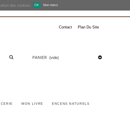
isation des cookies.
OK
Non merci
Contact
Plan Du Site
PANIER
(vide)
ICERIE
MON LIVRE
ENCENS NATURELS