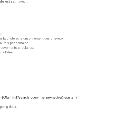
elu est sain
avec :
cs.
nir la chute et le grisonnement des cheveux.
ux fois par semaine.
ouvements circulaires.
s l'idéal.
el-100gr.html?search_query=henne+neutre&results=7
)
poing doux.