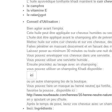
L' huile ayurvédique tonifiante khadi maintient le
cuir chev
le camphre
la vitamine E
le ratanjygot
Conseil d'Utilisation :
Bien agiter avant l'emploi.
Cete huile peut être appliquée sur cheveux humides ou se
L'huile doit être appliqué avant le shampoing afin de préve
Mettez huile sur votre cuir chevelu et sur vos cheveux, de
Faites pénétrer en massant doucement et en faisant des m
Laissez poser au minimum 30 minutes ou toute une nuit dan
Vous pouvez envelopper vos cheveux dans une serviette.
Vous pouvez utiliser une serviette humide .
Ensuite procédez au lavage avec un shampoing :
vous pouvez utiliser un shampoing Khadi disponible :
ici
ou un autre shampoing bio de la boutique.
Vous pouvez faire un masque au henné neutre( qui fortifie,
favorise la pousse , disponible ici :
http://www.nourbeaute.com/hennes/16-henne-neutre-natur
en y ajoutant un peu d'huile.
Après le temps de pose, lavez vos cheveux avec un sham
Inci
:
Ingrédients
: