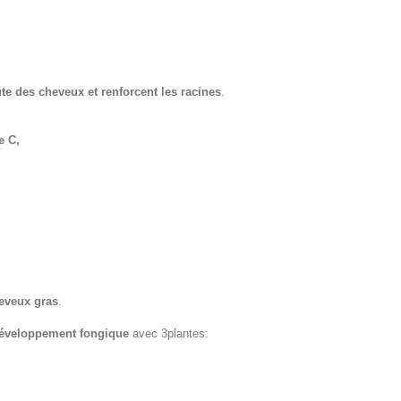
te des cheveux et renforcent les racines
.
e C,
heveux gras
.
éveloppement fongique
avec 3plantes: