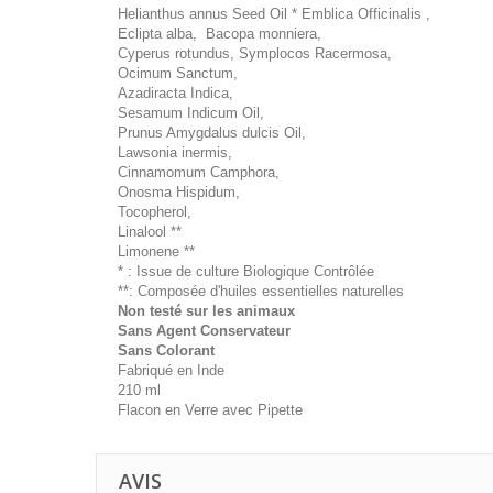
Helianthus annus Seed Oil * Emblica Officinalis ,
Eclipta alba, Bacopa monniera,
Cyperus rotundus, Symplocos Racermosa,
Ocimum Sanctum,
Azadiracta Indica,
Sesamum Indicum Oil,
Prunus Amygdalus dulcis Oil,
Lawsonia inermis,
Cinnamomum Camphora,
Onosma Hispidum,
Tocopherol,
Linalool **
Limonene **
* : Issue de culture Biologique Contrôlée
**: Composée d'huiles essentielles naturelles
Non testé sur les animaux
Sans Agent Conservateur
Sans Colorant
Fabriqué en Inde
210 ml
Flacon en Verre avec Pipette
AVIS