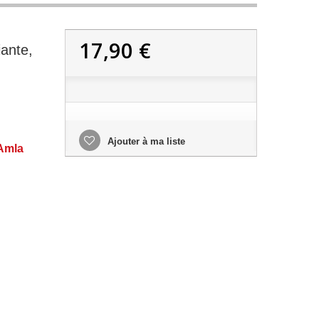
17,90 €
iante,
Ajouter à ma liste
'Amla