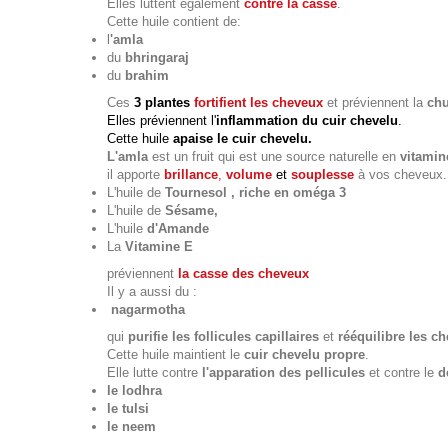
Elles luttent également
contre la casse
.
Cette huile contient de:
l
'amla
du
bhringaraj
du
brahim
Ces
3 plantes
fortifient les cheveux
et préviennent la
chu
Elles préviennent l'
inflammation du cuir chevelu
.
Cette huile
apaise le cuir chevelu.
L'amla
est un fruit qui est une source naturelle en
vitamin
il apporte
brillance
,
volume
et
souplesse
à vos cheveux.
L'huile de
Tournesol , riche en oméga 3
L'huile de
Sésame,
L'huile
d'Amande
La
Vitamine E
préviennent
la casse des cheveux
Il y a aussi du :
nagarmotha
qui
purifie les follicules capillaires
et
rééquilibre les c
Cette huile maintient le
cuir chevelu propre
.
Elle lutte contre
l'apparation des pellicules
et contre le
d
le lodhra
le tulsi
le neem