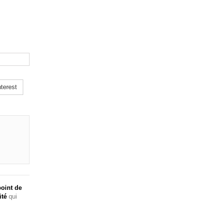
terest
oint de
ité
qui