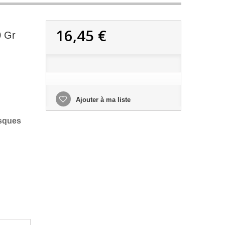
16,45 €
0 Gr
Ajouter à ma liste
sques