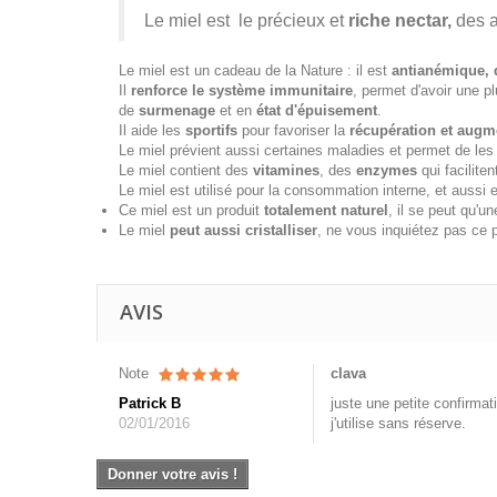
Le miel est le précieux et
riche nectar,
des a
Le miel est un cadeau de la Nature : il est
antianémique, d
Il
renforce le système immunitaire
, permet d'avoir une p
de
surmenage
et en
état d'épuisement
.
Il aide les
sportifs
pour favoriser la
récupération et augm
Le miel prévient aussi certaines maladies et permet de les 
Le miel contient des
vitamines
, des
enzymes
qui faciliten
Le miel est utilisé pour la consommation interne, et aussi e
Ce miel est un produit
totalement naturel
, il se peut qu'u
Le miel
peut aussi cristalliser
, ne vous inquiétez pas ce 
AVIS
Note
clava
Patrick B
juste une petite confirmat
02/01/2016
j'utilise sans réserve.
Donner votre avis !