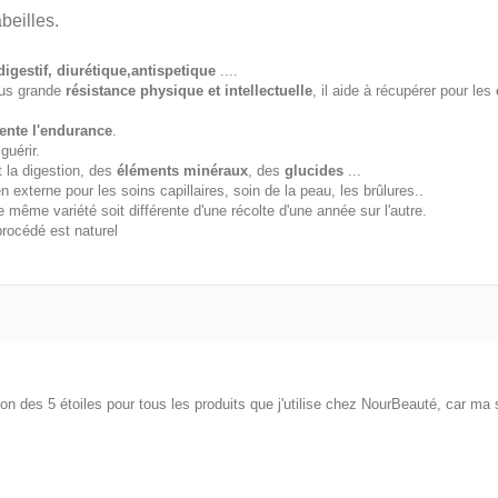
beilles.
igestif, diurétique,antispetique
....
lus grande
résistance physique et intellectuelle
, il aide à récupérer pour les
ente l'endurance
.
guérir.
t la digestion, des
éléments minéraux
, des
glucides
...
n externe pour les soins capillaires, soin de la peau, les brûlures..
ne même variété soit différente d'une récolte d'une année sur l'autre.
procédé est naturel
ion des 5 étoiles pour tous les produits que j'utilise chez NourBeauté, car ma s