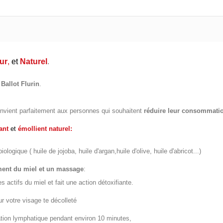
ur
,
et
Naturel
.
Ballot Flurin
.
onvient parfaitement aux personnes qui souhaitent
réduire leur consommatio
ant
et
émollient naturel:
ogique ( huile de jojoba, huile d'argan,huile d'olive, huile d'abricot...)
ent du miel et un massage
:
es actifs du miel et fait une action détoxifiante.
ur votre visage te décolleté
ation lymphatique pendant environ 10 minutes,