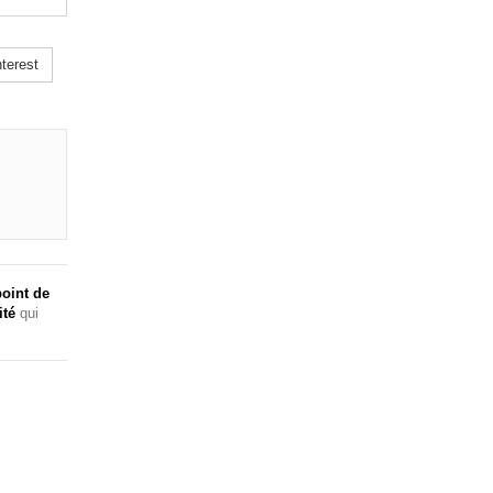
terest
oint de
ité
qui