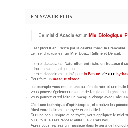
EN SAVOIR PLUS
Ce
miel d'Acacia
est un
Miel Biologique
,
P
Il est produit en France par la célèbre
marque Française : 
Le miel d'acacia est
un Miel Doux, Raffiné
et
Délicat.
Le miel d'acacia est
Naturellement riche en fructose
il c
Il facilite aussi la digestion.
Le miel d'acacia est utilisé pour
la Beauté
c'est un
hydrat
Pour faire un
masque visage
,
par exemple vous mettez une cuillère de miel et une huile biol
Vous pouvez également rajouter de l'argile ou du ghassoul.
Vous pouvez aussi faire un
masque visage avec uniquem
C'est une
technique d'apithérapie
, elle active les princip
Ainsi votre belle est nettoyée et embellie !
Sur une peau, propre et nettoyée, vous appliquez le miel s
puis vous laissez reposer entre 5 à 20 minutes.
Après vous réalisez un massage dans le sens de la circul