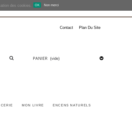
isation des cookies.
OK
Non merci
Contact
Plan Du Site
PANIER
(vide)
ICERIE
MON LIVRE
ENCENS NATURELS