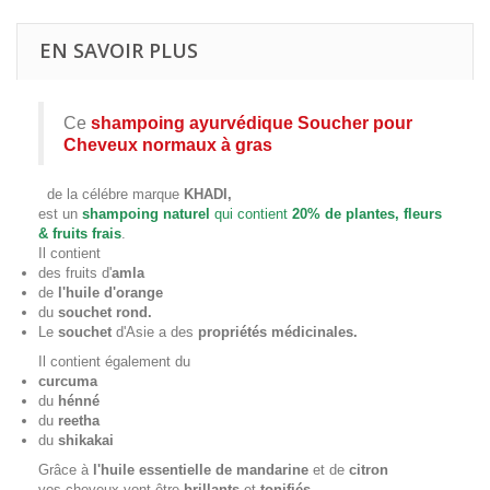
EN SAVOIR PLUS
Ce
shampoing ayurvédique Soucher pour
Cheveux normaux à gras
de la célébre marque
KHADI,
est un
shampoing naturel
qui contient
20% de plantes, fleurs
& fruits frais
.
Il contient
des fruits d'
amla
de
l'huile d'orange
du
souchet rond.
Le
souchet
d'Asie a des
propriétés médicinales.
Il contient également du
curcuma
du
hénné
du
reetha
du
shikakai
Grâce à
l'huile essentielle de mandarine
et de
citron
vos cheveux vont être
brillants
et
tonifiés.