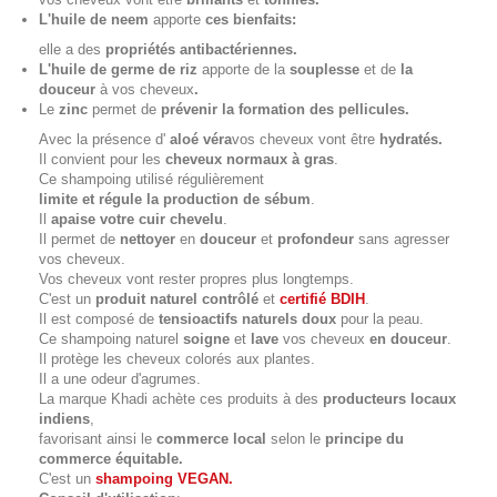
L'huile de neem
apporte
ces bienfaits:
elle a des
propriétés antibactériennes.
L'huile de germe de riz
apporte de la
souplesse
et de
la
douceur
à vos cheveux
.
Le
zinc
permet de
prévenir la formation des pellicules.
Avec la présence d'
aloé véra
vos cheveux vont être
hydratés.
Il convient pour les
cheveux normaux à gras
.
Ce shampoing utilisé régulièrement
limite et régule la production de sébum
.
Il
apaise votre cuir chevelu
.
Il permet de
nettoyer
en
douceur
et
profondeur
sans agresser
vos cheveux.
Vos cheveux vont rester propres plus longtemps.
C'est un
produit naturel contrôlé
et
certifié BDIH
.
Il est composé de
tensioactifs naturels doux
pour la peau.
Ce shampoing naturel
soigne
et
lave
vos cheveux
en douceur
.
Il protège les cheveux colorés aux plantes.
Il a une odeur d'agrumes.
La marque Khadi achète ces produits à des
producteurs locaux
indiens
,
favorisant ainsi le
commerce local
selon le
principe du
commerce équitable.
C'est un
shampoing VEGAN.