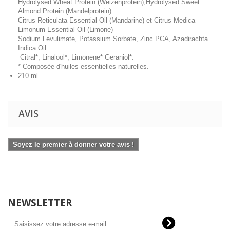
Hydrolysed Wheat Protein (Weizenprotein),Hydrolysed Sweet
Almond Protein (Mandelprotein)
Citrus Reticulata Essential Oil (Mandarine) et Citrus Medica
Limonum Essential Oil (Limone)
Sodium Levulimate, Potassium Sorbate, Zinc PCA, Azadirachta
Indica Oil
Citral*, Linalool*, Limonene* Geraniol*:
* Composée d'huiles essentielles naturelles.
210 ml
AVIS
Soyez le premier à donner votre avis !
NEWSLETTER