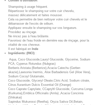
Conseil d'utilisation
:
Shampoing à usage fréquent.
Répartissez le shampoing sur votre cuir chevelu,
massez délicatement et faites mousser.
Cela va permettre de bien nettoyer votre cuir chevelu et le
débarrasser de l'excès de sébum.
Appliquez ensuite le shampoing sur vos longueurs.
Procédez au rinçage.
Ne rincez pas à l'eau brûlante.
Favorisez de l'eau froide en dernière eau de rinçage, pour la
vitalité de vos cheveux.
Il est fabriqué en
Inde
Ingrédients: (INCI)
:
Aqua, Coco Glucoside,Lauryl Glucoside, Glycerine, Sodium
PCA, Cyperus Rotundus (Nubgras)
Berberis Aristata (Berberize),Acacia Catechu (Gerber-
akazie),Lawsonia Inermis, Aloe Barbadensis Gel (Aloe Vera),
Sodium Cocoyl Glutamate,
Coco Glucoside, Glyceryl Oleate,Citric Acid, Sodium citrate,
Citrus Aurantium Dulcis Essential Oil (Orange)
Coco Caprate Caprylate, CCapryltl Glucoside, Curcuma Longa
(Kurkuma),Emblica Officinalis (Amla) ,Acacia Concinna
(Shikakai)
Sapindus Mukurossi (Reetha), Oryza Sativa Oil,Betain,